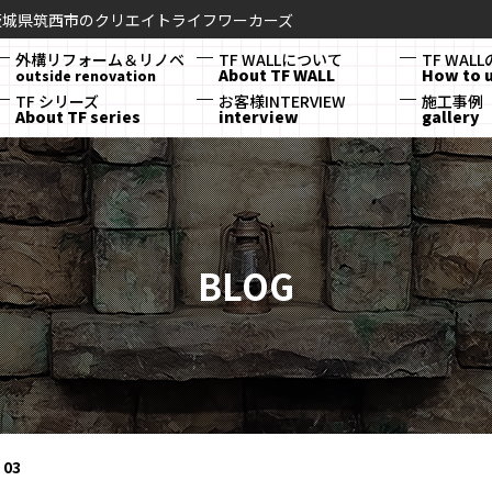
茨城県筑西市のクリエイトライフワーカーズ
外構リフォーム＆リノベ
TF WALLについて
TF WAL
About TF WALL
How to 
outside renovation
TF シリーズ
お客様INTERVIEW
施工事例
About TF series
interview
gallery
BLOG
03