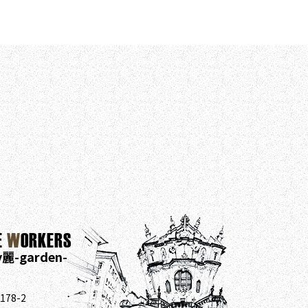
E
W
ORKERS
y麗-garden-
78-2