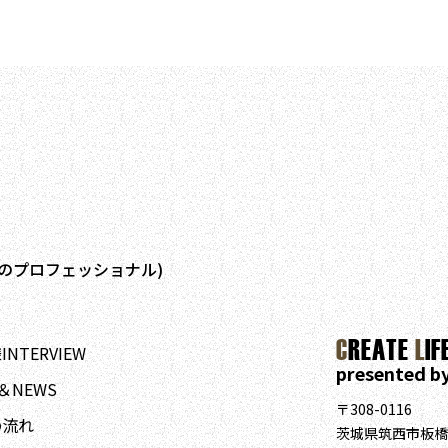
のプロフェッショナル)
C
REATE
L
IF
NTERVIEW
presented b
＆NEWS
〒308-0116
の流れ
茨城県筑西市板橋1