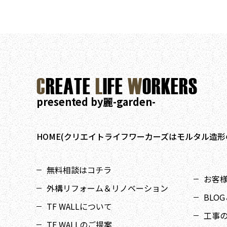
C
REATE
L
IFE
W
ORKERS
presented by麗-garden-
HOME(クリエイトライフワーカーズはモルタル造形
無料相談はコチラ
お客様I
外構リフォーム＆リノベーション
BLOG
TF WALLについて
工事
TF WALLのご提案