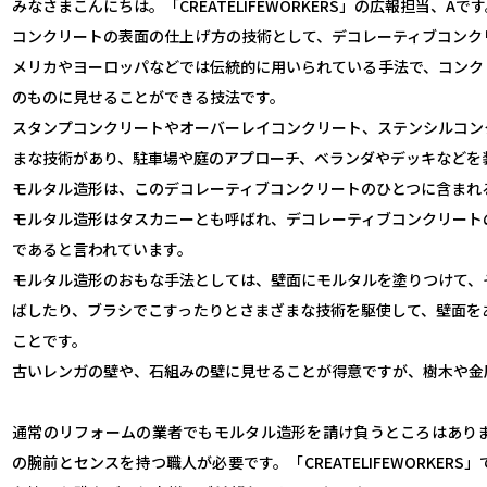
みなさまこんにちは。「CREATELIFEWORKERS」の広報担当、Aで
コンクリートの表面の仕上げ方の技術として、デコレーティブコンク
メリカやヨーロッパなどでは伝統的に用いられている手法で、コンク
のものに見せることができる技法です。
スタンプコンクリートやオーバーレイコンクリート、ステンシルコン
まな技術があり、駐車場や庭のアプローチ、ベランダやデッキなどを
モルタル造形は、このデコレーティブコンクリートのひとつに含まれ
モルタル造形はタスカニーとも呼ばれ、デコレーティブコンクリート
であると言われています。
モルタル造形のおもな手法としては、壁面にモルタルを塗りつけて、
ばしたり、ブラシでこすったりとさまざまな技術を駆使して、壁面を
ことです。
古いレンガの壁や、石組みの壁に見せることが得意ですが、樹木や金
通常のリフォームの業者でもモルタル造形を請け負うところはあり
の腕前とセンスを持つ職人が必要です。「CREATELIFEWORKER