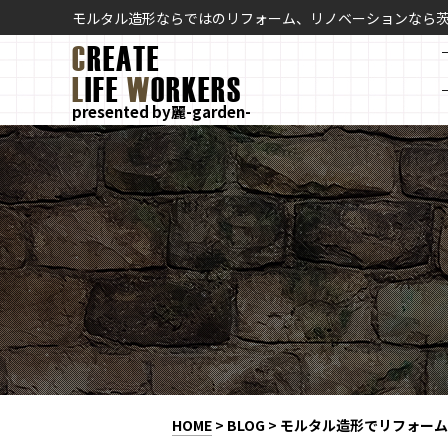
モルタル造形ならではのリフォーム、リノベーションなら
C
REATE
L
IFE
W
ORKERS
presented by麗-garden-
HOME
>
BLOG
>
モルタル造形でリフォーム 