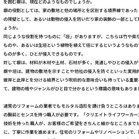
を囲む塀は、現在どのようなものでしょうか。
塀の役割としては、家の敷地と他の場所とを区別する境界線であった
の障壁として、あるいは動物の侵入を防いだり家の装飾の一部として
ょうか。
同じような役割を持つものに「垣」がありますが、こちらは竹や柴
ものや、あるいは生垣という植物を植えて垣にするというようなもの
ものが多く、ひとが侵入できるものです。
対して塀は、材料が木材や土材、石材が多く、見通しやひとの侵入が
塀や垣は、建物の敷地を示すことや他社の侵入を防ぐといった実用
彼岸と此岸とを分ける結界という呪術的な意味合いも持っている重要
て、建物の格やジャンルがひと目で分かるという標識の意味もありま
通常のリフォームの業者でもモルタル造形を請け負うところはあり
の腕前とセンスを持つ職人が必要です。「クリエイトライフワーカー
技術を持った職人が、お客様のご希望をきちんと細かなところまで
に、丁寧に作業を進めます。住宅のリフォームやリノベーションで、