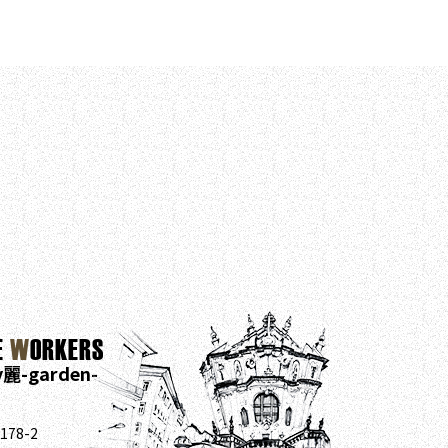
E
W
ORKERS
y麗-garden-
78-2