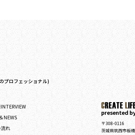
のプロフェッショナル)
C
REATE
L
IF
NTERVIEW
presented b
＆NEWS
〒308-0116
の流れ
茨城県筑西市板橋1