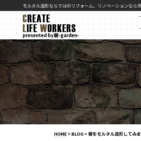
モルタル造形ならではのリフォーム、リノベーションなら
C
REATE
L
IFE
W
ORKERS
presented by麗-garden-
HOME
>
BLOG
>
塀をモルタル造形してみませ