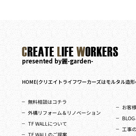
C
REATE
L
IFE
W
ORKERS
presented by麗-garden-
HOME(クリエイトライフワーカーズはモルタル造形
無料相談はコチラ
お客様I
外構リフォーム＆リノベーション
BLOG
TF WALLについて
工事
TF WALLのご提案