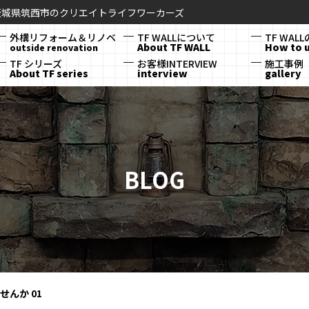
茨城県筑西市のクリエイトライフワーカーズ
外構リフォーム＆リノベ
TF WALLについて
TF WAL
About TF WALL
How to 
outside renovation
TF シリーズ
お客様INTERVIEW
施工事例
About TF series
interview
gallery
BLOG
んか 01