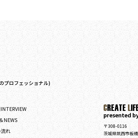
のプロフェッショナル)
C
REATE
L
IF
NTERVIEW
presented b
＆NEWS
〒308-0116
の流れ
茨城県筑西市板橋1