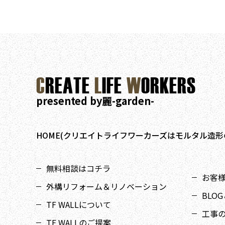
C
REATE
L
IFE
W
ORKERS
presented by麗-garden-
HOME(クリエイトライフワーカーズはモルタル造形
無料相談はコチラ
お客様I
外構リフォーム＆リノベーション
BLOG
TF WALLについて
工事
TF WALLのご提案