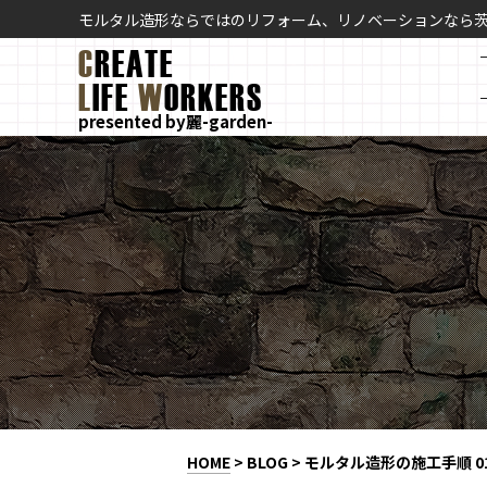
モルタル造形ならではのリフォーム、リノベーションなら
C
REATE
L
IFE
W
ORKERS
presented by麗-garden-
HOME
>
BLOG
>
モルタル造形の施工手順 0