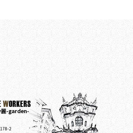
E
W
ORKERS
y麗-garden-
78-2