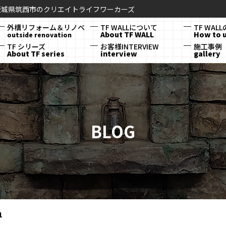
茨城県筑西市のクリエイトライフワーカーズ
外構リフォーム＆リノベ
TF WALLについて
TF WAL
About TF WALL
How to 
outside renovation
TF シリーズ
お客様INTERVIEW
施工事例
About TF series
interview
gallery
BLOG
1