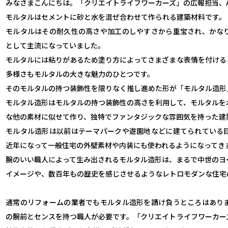
みなさまこんにちは。「クリエイトライフワーカーズ」の広報担当、
モルタルはセメントに砂と水を混ぜ合わせて作られる建築材料です。
モルタルはその耐久性の高さや加工のしやすさから重宝され、かな
として主流になっていました。
モルタルには粘りがあるため塗り方によってさまざまな表情を付ける
多様さもモルタルの大きな魅力のひとつです。
そのモルタルの持つ装飾性を限りなく推し進めた形が「モルタル造形
モルタル造形はモルタルの持つ装飾性の高さを利用して、モルタルを
な他の素材に似せて作り、独特でファンタジックな雰囲気を持った建
モルタル造形は以前はテーマパークや遊園地などに建てられている
近年になって一般住宅の外壁素材や内装にも使われるようになってき
腕のいい職人によって生み出されるモルタル造形は、まるで中世のヨ
イメージや、数百年もの歴史を感じさせるようなレトロモダンな住宅
通常のリフォームの業者でもモルタル造形を請け負うところはあり
の腕前とセンスを持つ職人が必要です。「クリエイトライフワーカー